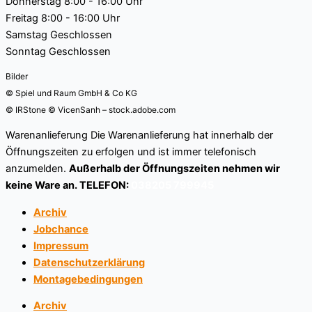
Donnerstag
8:00 - 16:00 Uhr
Freitag
8:00 - 16:00 Uhr
Samstag
Geschlossen
Sonntag
Geschlossen
Bilder
© Spiel und Raum GmbH & Co KG
© IRStone © VicenSanh – stock.adobe.com
Warenanlieferung
Die Warenanlieferung hat innerhalb der
Öffnungszeiten zu erfolgen und ist immer telefonisch
anzumelden.
Außerhalb der Öffnungszeiten nehmen wir
keine Ware an. TELEFON:
038205 799945
Archiv
Jobchance
Impressum
Datenschutz­erklärung
Montagebedingungen
Archiv