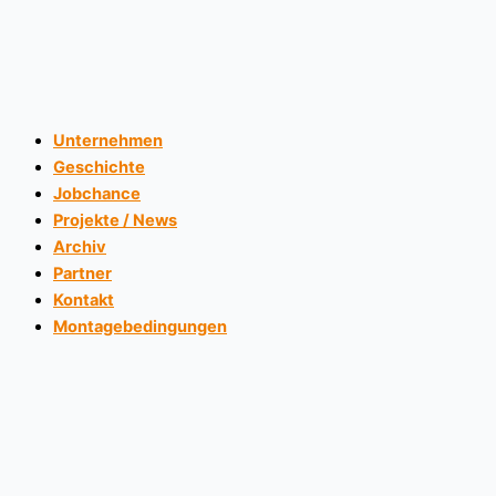
Unternehmen
Geschichte
Jobchance
Projekte / News
Archiv
Partner
Kontakt
Montagebedingungen