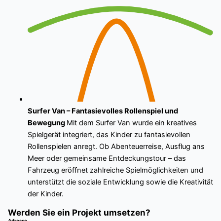
Surfer Van – Fantasievolles Rollenspiel und
Bewegung
Mit dem Surfer Van wurde ein kreatives
Spielgerät integriert, das Kinder zu fantasievollen
Rollenspielen anregt. Ob Abenteuerreise, Ausflug ans
Meer oder gemeinsame Entdeckungstour – das
Fahrzeug eröffnet zahlreiche Spielmöglichkeiten und
unterstützt die soziale Entwicklung sowie die Kreativität
der Kinder.
Werden Sie ein Projekt umsetzen?​
Adresse