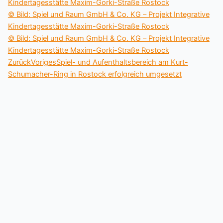
Kindertagesstätte Maxim-Gorki-Straße Rostock
© Bild: Spiel und Raum GmbH & Co. KG – Projekt Integrative
Kindertagesstätte Maxim-Gorki-Straße Rostock
© Bild: Spiel und Raum GmbH & Co. KG – Projekt Integrative
Kindertagesstätte Maxim-Gorki-Straße Rostock
Zurück
Voriges
Spiel- und Aufenthaltsbereich am Kurt-
Schumacher-Ring in Rostock erfolgreich umgesetzt