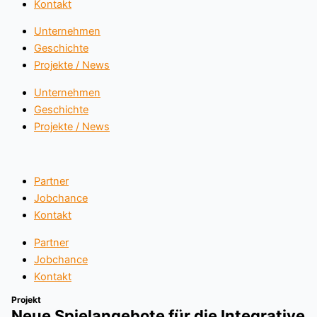
Kontakt
Unternehmen
Geschichte
Projekte / News
Unternehmen
Geschichte
Projekte / News
Partner
Jobchance
Kontakt
Partner
Jobchance
Kontakt
Projekt
Neue Spielangebote für die Integrative