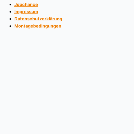
Jobchance
Impressum
Datenschutz­erklärung
Montagebedingungen