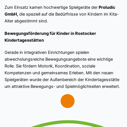
Zum Einsatz kamen hochwertige Spielgeräte der
Proludic
GmbH,
die speziell auf die Bedürfnisse von Kindern im Kita-
Alter abgestimmt sind.
Bewegungsförderung für Kinder in Rostocker
Kindertagesstätten
Gerade in integrativen Einrichtungen spielen
abwechslungsreiche Bewegungsangebote eine wichtige
Rolle. Sie fördern Motorik, Koordination, soziale
Kompetenzen und gemeinsames Erleben. Mit den neuen
Spielgeräten wurde der Außenbereich der Kindertagesstätte
um attraktive Bewegungs- und Spielmöglichkeiten erweitert.