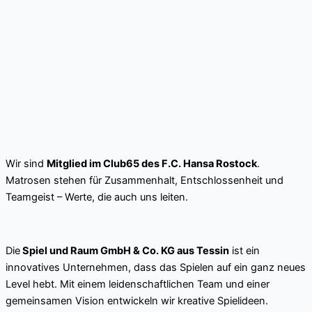
Wir sind
Mitglied im Club65 des F.C. Hansa Rostock
.
Matrosen stehen für Zusammenhalt, Entschlossenheit und
Teamgeist – Werte, die auch uns leiten.
Die
Spiel und Raum GmbH & Co. KG aus Tessin
ist ein
innovatives Unternehmen, dass das Spielen auf ein ganz neues
Level hebt. Mit einem leidenschaftlichen Team und einer
gemeinsamen Vision entwickeln wir kreative Spielideen.